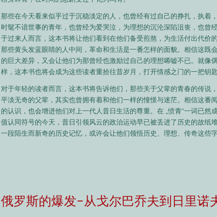
那些在今天看来似乎过于沉稳淡定的人，也曾经有过自己的挣扎，执着
时髦不谙世事的青年，也曾经为爱哭泣，为理想的沉沦深陷沮丧，也曾
于过来人而言，这本书将让他们看到在他们备受煎熬，为生活付出代价
那些黄头发蓝眼睛的人中间，革命和生活是一番怎样的面貌。相信这既
的巨大差异，又会让他们为那曾经也激励过自己的理想唏嘘不已。就像
样，这本书也将会成为这些读者重拾往昔岁月，打开情感之门的一把钥
对于年轻的读者而言，这本书将告诉他们，那些关于父辈的青春的传说
平淡无奇的父辈，其实也曾拥有着和他们一样的憧憬与迷茫。相信这番
的认识，也会增进他们对上一代人昔日生活的尊重。在 „愤青“一词已然
值认同符号的今天，昔日引领风云的政治运动早已被丢进了历史的故纸
一段陌生而新奇的历史记忆，或许会让他们领悟历史、理想、传奇这些
俄罗斯的爆发–从戈尔巴乔夫到日里诺