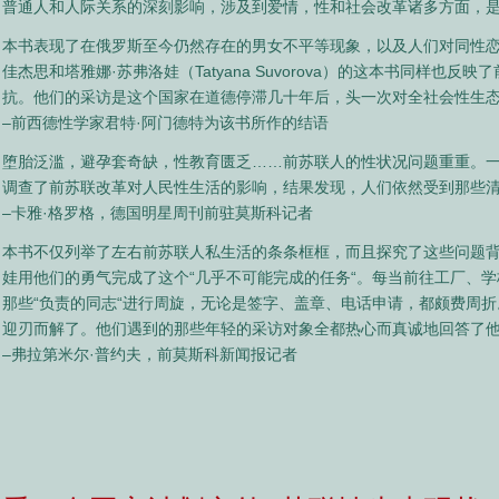
普通人和人际关系的深刻影响，涉及到爱情，性和社会改革诸多方面，
本书表现了在俄罗斯至今仍然存在的男女不平等现象，以及人们对同性恋
佳杰思和塔雅娜·苏弗洛娃（Tatyana Suvorova）的这本书同样也
抗。他们的采访是这个国家在道德停滞几十年后，头一次对全社会性生
–前西德性学家君特·阿门德特为该书所作的结语
堕胎泛滥，避孕套奇缺，性教育匮乏……前苏联人的性状况问题重重。
调查了前苏联改革对人民性生活的影响，结果发现，人们依然受到那些
–卡雅·格罗格，德国明星周刊前驻莫斯科记者
本书不仅列举了左右前苏联人私生活的条条框框，而且探究了这些问题背
娃用他们的勇气完成了这个“几乎不可能完成的任务“。每当前往工厂、
那些“负责的同志“进行周旋，无论是签字、盖章、电话申请，都颇费周
迎刃而解了。他们遇到的那些年轻的采访对象全都热心而真诚地回答了
–弗拉第米尔·普约夫，前莫斯科新闻报记者