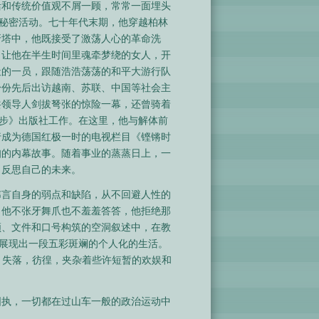
活和传统价值观不屑一顾，常常一面埋头
种秘密活动。七十年代末期，他穿越柏林
牙塔中，他既接受了激荡人心的革命洗
了让他在半生时间里魂牵梦绕的女人，开
社的一员，跟随浩浩荡荡的和平大游行队
身份先后出访越南、苏联、中国等社会主
共领导人剑拔弩张的惊险一幕，还曾骑着
进步》出版社工作。在这里，他与解体前
行成为德国红极一时的电视栏目《铿锵时
知的内幕故事。随着事业的蒸蒸日上，一
，反思自己的未来。
讳言自身的弱点和缺陷，从不回避人性的
。他不张牙舞爪也不羞羞答答，他拒绝那
领、文件和口号构筑的空洞叙述中，在教
，展现出一段五彩斑斓的个人化的生活。
，失落，彷徨，夹杂着些许短暂的欢娱和
固执，一切都在过山车一般的政治运动中