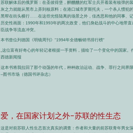
苏联解体后的俄罗斯：在圣彼得堡，醉醺醺的红军士兵开着装有核弹的
灰之力就能从黑市上弄到核原料；在港口城市罗斯托夫，一个杀人惯犯
黑帮在街头横行……在这些光怪陆离的场景之外，佳杰思和他的同事、记者And
历史性画面：1990年和1993年的两次政变，他们身处战斗的中心地带
臣战争等流血冲突。
本书曾位列德国《明镜周刊》“1994年全德畅销书排行榜“
„这位富有好奇心的年轻记者根据一手资料，描绘了一个变化中的国家。作
西德新闻报
这本书将我拉回了那个动荡的年代，种种政治运动、战争、罪行之间界
–图书市场（德国书评杂志）
爱，在国家计划之外–苏联的性生态
这是对前苏联人性生态首次真实的调查：作者和大量的前苏联青年男女