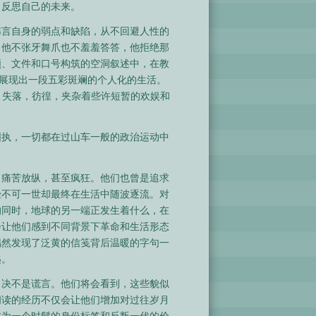
，反思自己的未来。
讳言自身的弱点和缺陷，从不回避人性的
。他不张牙舞爪也不羞羞答答，他拒绝那
领、文件和口号构筑的空洞叙述中，在教
，展现出一段五彩斑斓的个人化的生活。
，失落，彷徨，夹杂着些许短暂的欢娱和
固执，一切都在过山车一般的政治运动中
，痛苦放纵，甚至疯狂。他们也曾是追求
经不可一世却最终在生活中随波逐流。对
的同时，地球的另一端正发生着什么，在
会让他们感到不同背景下革命和生活形态
偶然发现了泛黄的信笺背后温暖的字句一
匙。
，决不是谎言。他们将会看到，这些貌似
阅读的经历不仅会让他们增加对过往岁月
成为一个时髦的身份标签和反叛一代的价