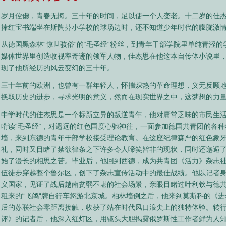
岁月倥偬，青春无悔。三十年的时间，足以使一个人变老。十二岁的佳杰
捧红宝书端坐在斯陶芬小学校的球场边时，还不知道少年时代的朦胧激
从德国黑森林“惊世骇俗“的“毛圣经“粉丝，到青年干部学院里单纯青涩
媒体世界里创造收视率奇迹的领军人物，佳杰思在他这本自传体小说里
现了他所经历的风云变幻的三十年。
三十年前的欧洲，也曾有一群年轻人，怀揣炽热的革命理想，义无反顾
换取历史的进步，寻求光明的意义，然而在现实世界之中，这梦想的力
中学时代的佳杰思是一个标新立异的叛逆青年，他对庸常乏味的市民生
啃读“毛圣经“，对遥远的红色国度心驰神往，一面参加德国共青团的各
墙，来到东德的青年干部学校接受理论教育。在这座纪律森严的红色象
礼，同时又目睹了禁欲律条之下许多令人啼笑皆非的现状，同时还邂逅
始了漫长的相思之苦。毕业后，他回到西德，成为共青团《活力》杂志
伍徒步穿越整个鲁尔区，创下了杂志宣传活动中的最佳战绩。他以记者
义国家，见证了战后越南贫弱不堪的社会场景，亲眼目睹过叶利钦与德
租来的“飞鸽“牌自行车悠游北京城。柏林墙倒之后，他来到莫斯科的《
后的苏联社会零距离接触，收获了站在时代风口浪尖上的独特体验。转
评》的记者后，他深入红灯区，用镜头大胆揭露俄罗斯性工作者鲜为人