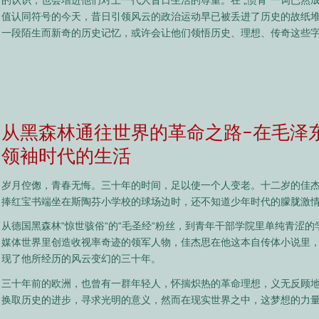
值认同符号的今天，昔日引领风云的政治运动早已被丢进了历史的故纸
一段陌生而新奇的历史记忆，或许会让他们领悟历史、理想、传奇这些
从黑森林通往世界的革命之路–在毛泽
领袖时代的生活
岁月倥偬，青春无悔。三十年的时间，足以使一个人变老。十二岁的佳杰
捧红宝书端坐在斯陶芬小学校的球场边时，还不知道少年时代的朦胧激
从德国黑森林“惊世骇俗“的“毛圣经“粉丝，到青年干部学院里单纯青涩
媒体世界里创造收视率奇迹的领军人物，佳杰思在他这本自传体小说里
现了他所经历的风云变幻的三十年。
三十年前的欧洲，也曾有一群年轻人，怀揣炽热的革命理想，义无反顾
换取历史的进步，寻求光明的意义，然而在现实世界之中，这梦想的力